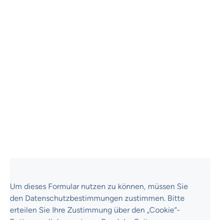
First
Markt zu bringen. Dank des neuen Tools ComLease
Anspr
nd
ist uns das auf beeindruckende Art und Weise
seit 
gelungen. Gleichzeitig konnten wir agile Prozesse in
Partn
das Unternehmen integrieren.
Umset
Um dieses Formular nutzen zu können, müssen Sie
den Datenschutzbestimmungen zustimmen. Bitte
erteilen Sie Ihre Zustimmung über den „Cookie“-