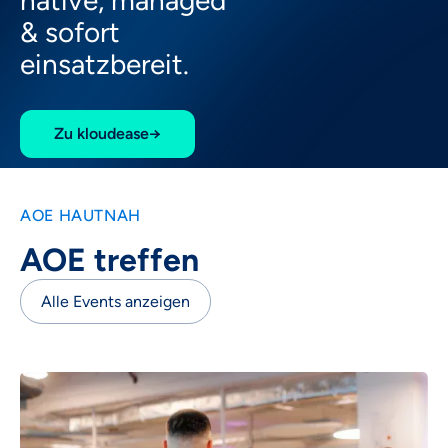
native, managed
& sofort
einsatzbereit.
Zu kloudease
→
AOE HAUTNAH
AOE treffen
Alle Events anzeigen