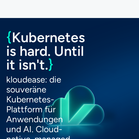
{
Kubernetes
is hard. Until
it isn't.
}
kloudease: die
souveräne
Kubernetes-
Plattform für
Anwendungen
und AI. Cloud-