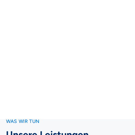
Sie sich allen Herausforderungen der digitalen
Transformation stellen und Ihre
Digitalisierungsprojekte erfolgreich abschließen.
WAS WIR TUN
Unsere Leistungen