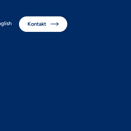
glish
Kontakt

 mehr
ply Chain