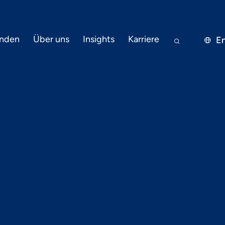
nden
Über uns
Insights
Karriere
En


22.9.2022
PRESSE
talisierung für
igkeit im Sup