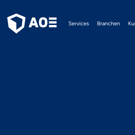
Services
Branchen
Ku
Singap
Infligh