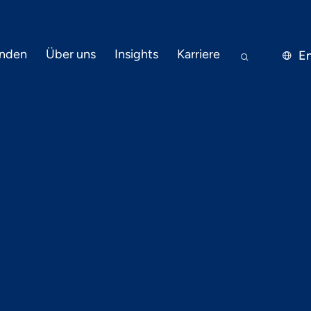
nden
Über uns
Insights
Karriere
En


22.8.2019
PRESSE
ore Airlines e
t- und Online-