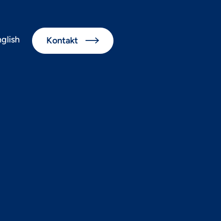
glish
Kontakt

rfindet
Shopping