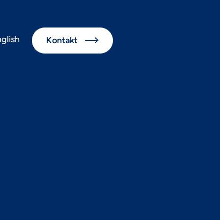
glish
Kontakt

Commerce-
n Tech-