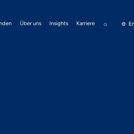
nden
Über uns
Insights
Karriere
En


16.2.2021
PRESSE
t: Warum E-
ty nicht nur ei