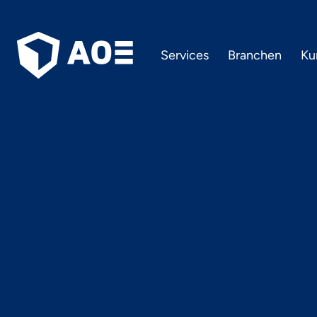
Services
Branchen
Ku
etailmen
Securi