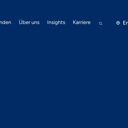
nden
Über uns
Insights
Karriere
En


7.1.2020
PRESSE
ly: Der Blick ü
-Tellerrand: 