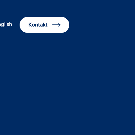
glish
Kontakt

ber den
So lassen