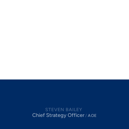
Dieser Beitrag ist zuerst im IT-Magazin it-daily
erschienen. Wir freuen uns über Ihr Feedback und
das Teilen des Artikels.
Originalbeitrag auf it-daily.net
STEVEN BAILEY
Chief Strategy Officer
/
AOE