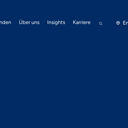
nden
Über uns
Insights
Karriere
En


19.7.2022
PRESSE
ierung zur För
chhaltigkeit 