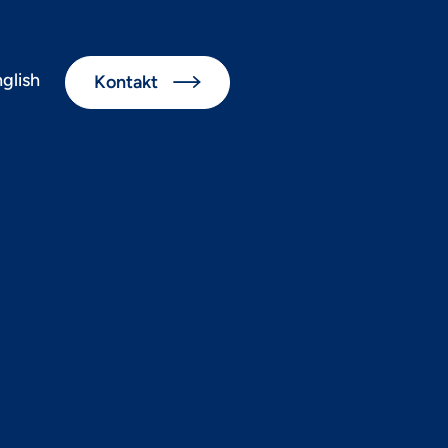
glish
Kontakt

derung von
und