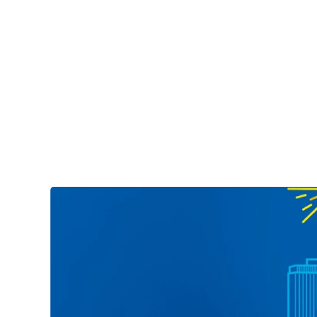
Services
Branchen
EVENT
IT-Tage Frankf
When:
12/9/2024 9:00
to
12/12/2024 18: