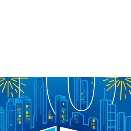
Kunden
Über uns
Insights
Karriere

urt
00