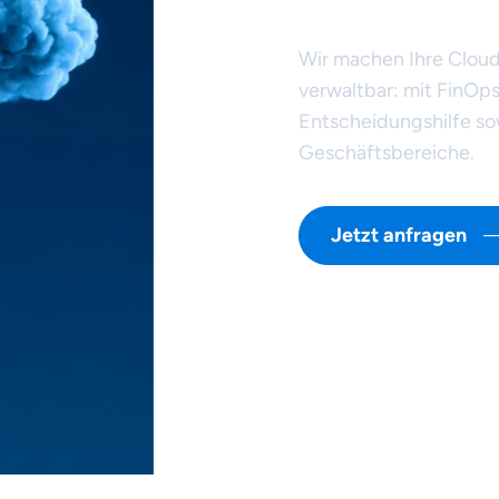
optimierte
Wir machen Ihre Clou
verwaltbar: mit FinOps
Entscheidungshilfe so
Geschäftsbereiche.
Jetzt anfragen