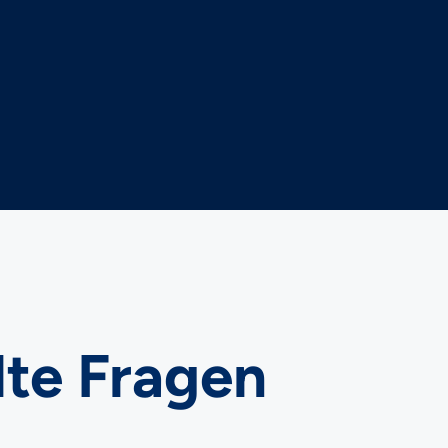

lte Fragen