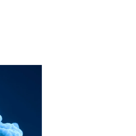
Kunden
Über uns
Insights
Karriere

FinOp
Asse
Transparent