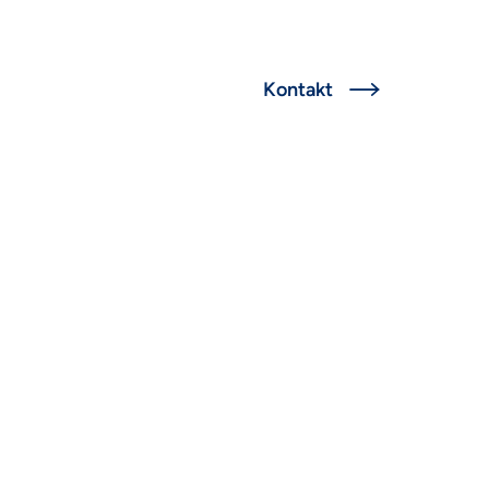
English
Kontakt


s & Cost
ssments
e, kontrollierte und