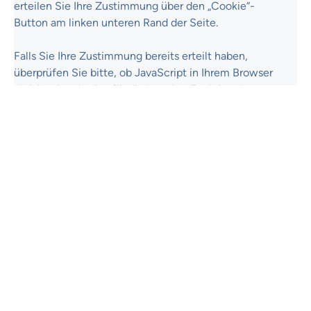
erteilen Sie Ihre Zustimmung über den „Cookie“-
Button am linken unteren Rand der Seite.
Falls Sie Ihre Zustimmung bereits erteilt haben,
überprüfen Sie bitte, ob JavaScript in Ihrem Browser
aktiviert ist, da dies für die korrekte Funktion des
Formulars erforderlich ist.
Kontakt aufnehmen
Haben Sie allgemeine Fragen zu unseren
Dienstleistungen oder möchten Sie ein Projekt mit uns
durchführen? Füllen Sie bitte das Formular aus und wir
werden uns umgehend bei Ihnen melden.