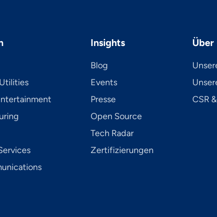
n
Insights
Über 
Blog
Unser
tilities
Events
Unsere
Entertainment
Presse
CSR &
uring
Open Source
Tech Radar
Services
Zertifizierungen
­ni­ca­tions