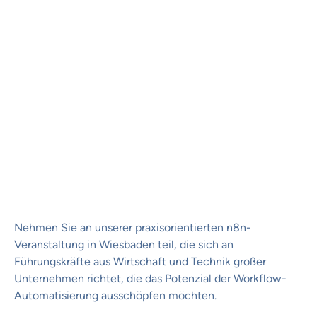
n8n Business Lab: Rhein-
Main
When:
11/13/2025 14:00
to
11/13/2025 21:00
Location:
AOE Solutions GmbH
Kirchgasse 6
65185
Wiesbaden
Nehmen Sie an unserer praxisorientierten n8n-
Veranstaltung in Wiesbaden teil, die sich an
Führungskräfte aus Wirtschaft und Technik großer
Unternehmen richtet, die das Potenzial der Workflow-
Automatisierung ausschöpfen möchten.