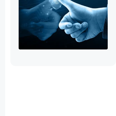
Um dieses Formular nutzen zu können, müssen Sie den
Datenschutzbestimmungen zustimmen. Bitte erteilen
Sie Ihre Zustimmung über den „Cookie“-Button am
linken unteren Rand der Seite.
Falls Sie Ihre Zustimmung bereits erteilt haben,
überprüfen Sie bitte, ob JavaScript in Ihrem Browser
aktiviert ist, da dies für die korrekte Funktion des
Formulars erforderlich ist.